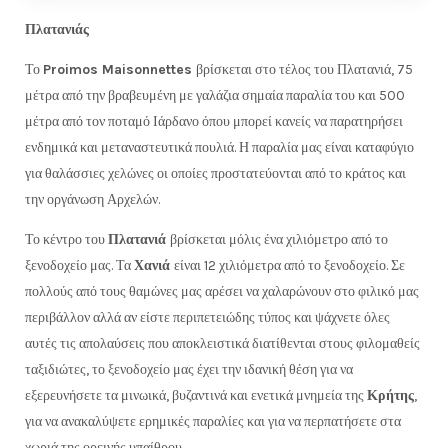
Πλατανιάς
Το
Proimos Maisonnettes
βρίσκεται στο τέλος του Πλατανιά, 75
μέτρα από την βραβευμένη με γαλάζια σημαία παραλία του και 500
μέτρα από τον ποταμό Ιάρδανο όπου μπορεί κανείς να παρατηρήσει
ενδημικά και μεταναστευτικά πουλιά. Η παραλία μας είναι καταφύγιο
για θαλάσσιες χελώνες οι οποίες προστατεύονται από το κράτος και
την οργάνωση Αρχελών.
Το κέντρο του
Πλατανιά
βρίσκεται μόλις ένα χιλιόμετρο από το
ξενοδοχείο μας. Τα
Χανιά
είναι 12 χιλιόμετρα από το ξενοδοχείο. Σε
πολλούς από τους θαμώνες μας αρέσει να χαλαρώνουν στο φιλικό μας
περιβάλλον αλλά αν είστε περιπετειώδης τύπος και ψάχνετε όλες
αυτές τις απολαύσεις που αποκλειστικά διατίθενται στους φιλομαθείς
ταξιδιώτες, το ξενοδοχείο μας έχει την ιδανική θέση για να
εξερευνήσετε τα μινωικά, βυζαντινά και ενετικά μνημεία της
Κρήτης
,
για να ανακαλύψετε ερημικές παραλίες και για να περπατήσετε στα
χωριά της ορεινής υπαίθρου.