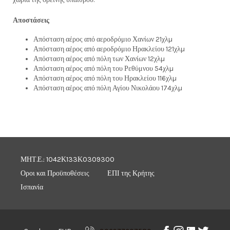
Αποστάσεις
Απόσταση αέρος από αεροδρόμιο Χανίων 21χλµ
Απόσταση αέρος από αεροδρόμιο Ηρακλείου 121χλµ
Απόσταση αέρος από πόλη των Χανίων 12χλµ
Απόσταση αέρος από πόλη του Ρεθύμνου 54χλµ
Απόσταση αέρος από πόλη του Ηρακλείου 116χλµ
Απόσταση αέρος από πόλη Αγίου Νικολάου 174χλµ
ΜΗΤ.Ε.: 1042Κ133Κ0309300
Οροι και Προϋποθέσεις
ΕΠΙ της Κρήτης
Ισπανία