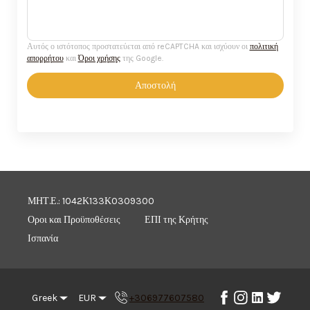
Αυτός ο ιστότοπος προστατεύεται από reCAPTCHA και ισχύουν οι
πολιτική
απορρήτου
και
Όροι χρήσης
της Google.
Αποστολή
ΜΗΤ.Ε.: 1042Κ133Κ0309300
Οροι και Προϋποθέσεις
ΕΠΙ της Κρήτης
Ισπανία
Greek
EUR
+306977607580